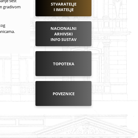
anje šest
STVARATELJE
im gradivom
I IMATELJE
kog
NACIONALNI
ranicama.
ARHIVSKI
INFO SUSTAV
TOPOTEKA
POVEZNICE