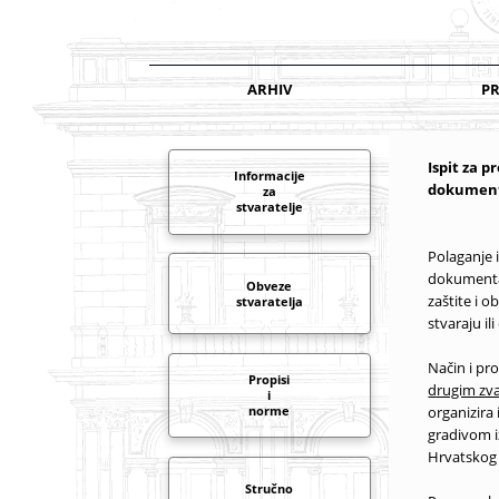
ARHIV
PR
Ispit za 
Informacije
dokumenta
za
stvaratelje
Polaganje 
dokumentar
Obveze
zaštite i 
stvaratelja
stvaraju il
Način i pr
Propisi
drugim zva
i
organizira
norme
gradivom i
Hrvatskog 
Stručno