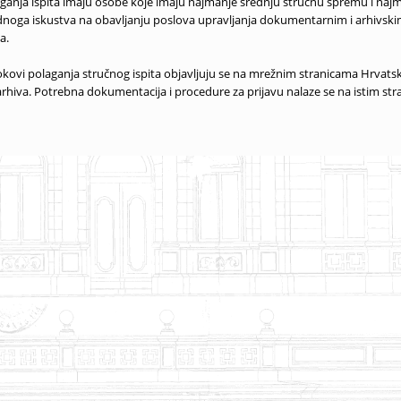
ganja ispita imaju osobe koje imaju najmanje srednju stručnu spremu i najm
dnoga iskustva na obavljanju poslova upravljanja dokumentarnim i arhivsk
a.
rokovi polaganja stručnog ispita objavljuju se na mrežnim stranicama Hrvats
rhiva. Potrebna dokumentacija i procedure za prijavu nalaze se na istim st