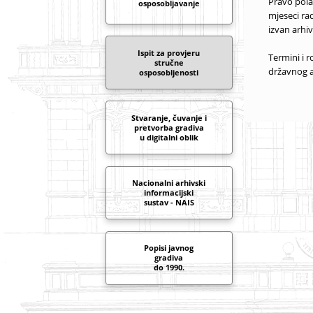
Pravo pola
osposobljavanje
mjeseci ra
izvan arhiv
Ispit za provjeru
Termini i 
stručne
državnog a
osposobljenosti
Stvaranje, čuvanje i
pretvorba gradiva
u digitalni oblik
Nacionalni arhivski
informacijski
sustav - NAIS
Popisi javnog
gradiva
do 1990.