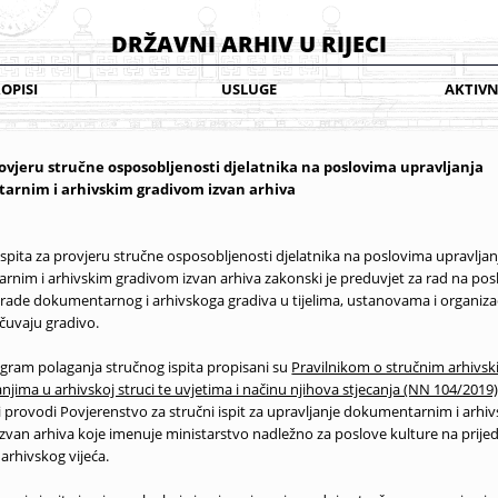
DRŽAVNI ARHIV U RIJECI
OPISI
USLUGE
AKTIVN
provjeru stručne osposobljenosti djelatnika na poslovima upravljanja
rnim i arhivskim gradivom izvan arhiva
ispita za provjeru stručne osposobljenosti djelatnika na poslovima upravljan
nim i arhivskim gradivom izvan arhiva zakonski je preduvjet za rad na po
obrade dokumentarnog i arhivskoga gradiva u tijelima, ustanovama i organiza
i čuvaju gradivo.
ogram polaganja stručnog ispita propisani su
Pravilnikom o stručnim arhivsk
njima u arhivskoj struci te uvjetima i načinu njihova stjecanja (NN 104/2019
 i provodi Povjerenstvo za stručni ispit za upravljanje dokumentarnim i arhi
zvan arhiva koje imenuje ministarstvo nadležno za poslove kulture na prije
arhivskog vijeća.