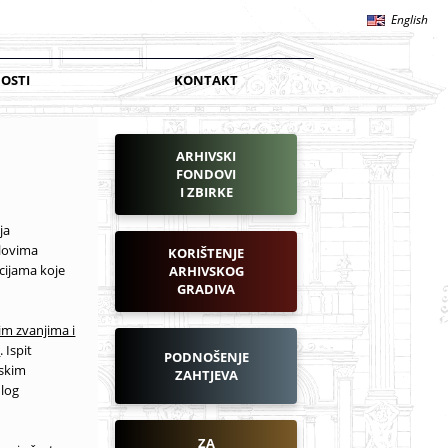
English
OSTI
KONTAKT
ARHIVSKI
FONDOVI
I ZBIRKE
ja
slovima
KORIŠTENJE
cijama koje
ARHIVSKOG
GRADIVA
im zvanjima i
)
. Ispit
PODNOŠENJE
vskim
ZAHTJEVA
dlog
ZA